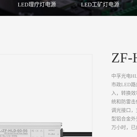
LED理疗灯电源
LED工矿灯电源
ZF-
中孚光电H
市政LED路
入，转换效
统和防雷击
调光接口，
型铝合金外
万小时，已