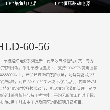
LED集鱼灯电源
LED恒压驱动电源
HLD-60-56
LD单极路灯电源系列是新一代高效节能驱动方案，专为
灯定制开发。采用单极恒流技术，支持100-277V宽电压输
率达89%以上。产品通过IP67防护认证，配备智能温控系
保护模块，可在-30℃至60℃环境下稳定运行。内置PWM
支持0-10V/时控多模式调节，实现精细化节能管理。紧凑
壳设计兼具散热与抗干扰性能，平均无故障工作时间超5
成功应用于城市主干道及园区道路照明升级项目。