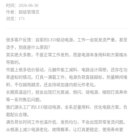
时间：2026-06-30
作者：超级管理员
浏览：171
很多客户反馈：自家的LED驱动电源，工作一会就发烫严重，甚至
烫手，到底是什么原因？
其实绝大多数，不是正常工作发热，而是电源本身用料和方案缩水
导致的。
市面上很多低价驱动，元器件偷工减料、电路设计简陋，还存在功
率虚标的情况。灯具一满载工作，电源负荷直接超标，热量瞬间堆
积，不仅越用越烫，还会持续加速内部元件老化。
长期高温运行，就会出现灯光衰减、频闪、烧电源、缩短灯具寿命
等一系列售后问题。
我们源头工厂的LED驱动电源，全系足量用料、优化电路方案，负
载配比合理。
满负荷长时间工作也温升低、发热均匀，不会出现异常发烫问题。
从根源上减少电源老化、故障概率，让灯具更稳定、使用寿命更