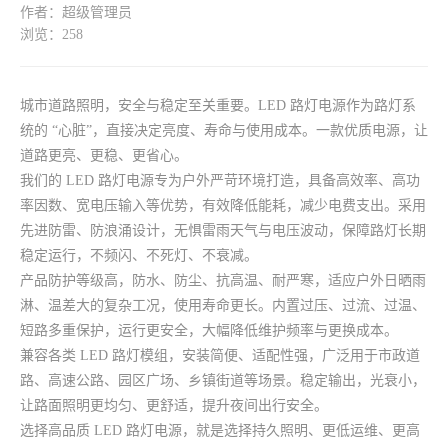
作者：超级管理员
浏览：258
城市道路照明，安全与稳定至关重要。LED 路灯电源作为路灯系
统的 “心脏”，直接决定亮度、寿命与使用成本。一款优质电源，让
道路更亮、更稳、更省心。
我们的 LED 路灯电源专为户外严苛环境打造，具备高效率、高功
率因数、宽电压输入等优势，有效降低能耗，减少电费支出。采用
先进防雷、防浪涌设计，无惧雷雨天气与电压波动，保障路灯长期
稳定运行，不频闪、不死灯、不衰减。
产品防护等级高，防水、防尘、抗高温、耐严寒，适应户外日晒雨
淋、温差大的复杂工况，使用寿命更长。内置过压、过流、过温、
短路多重保护，运行更安全，大幅降低维护频率与更换成本。
兼容各类 LED 路灯模组，安装简便、适配性强，广泛用于市政道
路、高速公路、园区广场、乡镇街道等场景。稳定输出，光衰小，
让路面照明更均匀、更舒适，提升夜间出行安全。
选择高品质 LED 路灯电源，就是选择持久照明、更低运维、更高