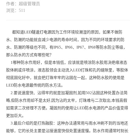
作者：超级管理员
浏览：511
都知道
LED隧道灯电源
因为工作环境较潮湿的原因，如果不做防
水、防潮的功能就会减少电源的寿命时间，因为不同的环境要求的防
水、防潮的等级也不同，有IP65、IP66、IP67、IP68等防水防尘等级，
那么防水的方式有哪些呢？
1哪种防水作用好，但是本钱低，应该就是喷涂防水胶用决绝缘液态
胶体刷或许喷涂，液态胶领会主动流入LED灯珠和孔的缝隙里，等胶体
彻底固化好中，就会把灯珠牢牢的沾固在一起，这种防水胶的使用是
LED防水电源最传统的防水方法。
2.要说速度快、沾得牢的就是加凝固剂,如用502沾固这种处置办法简
略,但防水作用却不是太好,因为沾的太牢，灯珠难与二次取出,本钱高假
如需求二次修理不方便。凝固剂的使用让LED防水电源的产品价值变得
更加巨大。
3.最后介绍的是打热融胶：这种办法通常用与雨水冲刷不到的当地还
能够，它的长处主要是沾接速度快但处置速度慢。防水作用通常时刻长