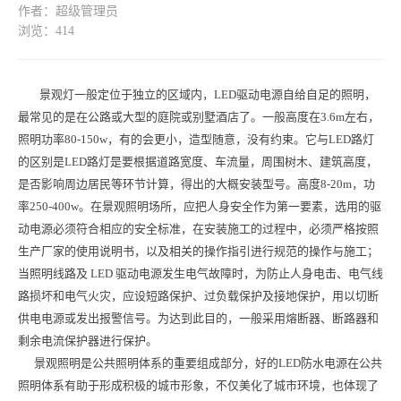
作者：超级管理员
浏览：414
景观灯一般定位于独立的区域内，LED驱动电源自给自足的照明，
最常见的是在公路或大型的庭院或别墅酒店了。一般高度在3.6m左右，
照明功率80-150w，有的会更小，造型随意，没有约束。它与LED路灯
的区别是LED路灯是要根据道路宽度、车流量，周围树木、建筑高度，
是否影响周边居民等环节计算，得出的大概安装型号。高度8-20m，功
率250-400w。在景观照明场所，应把人身安全作为第一要素，选用的驱
动电源必须符合相应的安全标准，在安装施工的过程中，必须严格按照
生产厂家的使用说明书，以及相关的操作指引进行规范的操作与施工；
当照明线路及 LED 驱动电源发生电气故障时，为防止人身电击、电气线
路损坏和电气火灾，应设短路保护、过负载保护及接地保护，用以切断
供电电源或发出报警信号。为达到此目的，一般采用熔断器、断路器和
剩余电流保护器进行保护。
景观照明是公共照明体系的重要组成部分，好的LED防水电源在公共
照明体系有助于形成积极的城市形象，不仅美化了城市环境，也体现了